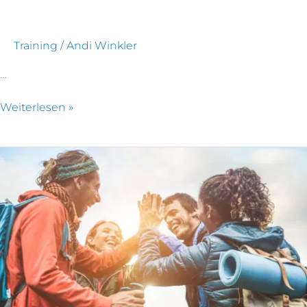
Training
/
Andi Winkler
…
Weiterlesen »
Das
Erfolgsgeheimnis
von
Spitzenteams