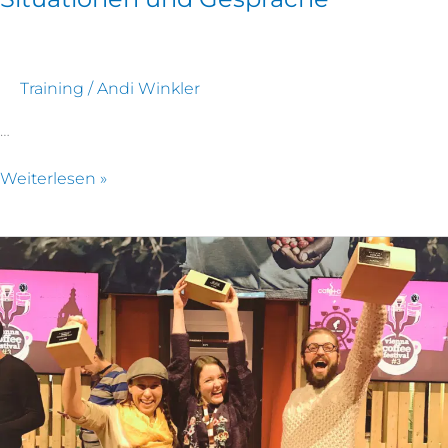
Training
/
Andi Winkler
…
Weiterlesen »
Kund:innen
begeistern:
Überzeuge
mit
dem
perfekten
Kundenerlebnis