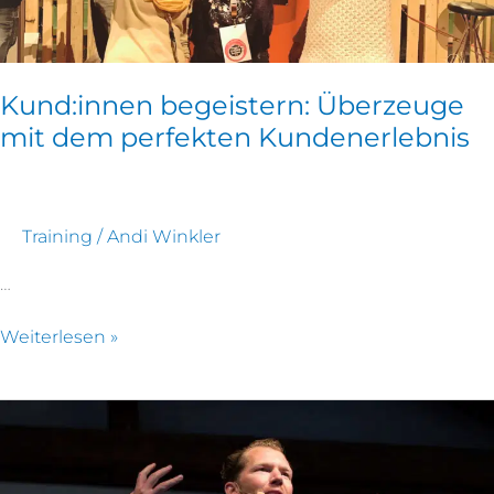
Kund:innen begeistern: Überzeuge
mit dem perfekten Kundenerlebnis
Training
/
Andi Winkler
…
Weiterlesen »
Überzeugend
präsentieren:
Gestalte
deinen