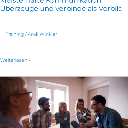
Meisterhafte Kommunikation:
Überzeuge und verbinde als Vorbild
Training
/
Andi Winkler
…
Weiterlesen »
Grundlagen
der
Kommunikation:
Starte
in
einen
erfolgreichen
Austausch