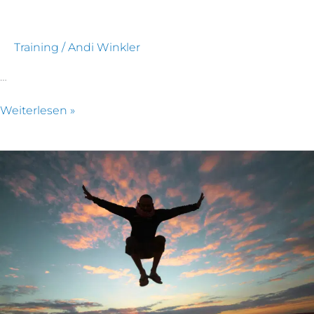
Training
/
Andi Winkler
…
Weiterlesen »
Selbstentfaltung:
Nutze
deine
Fähigkeiten
und
verwirkliche
dein
volles
Potential