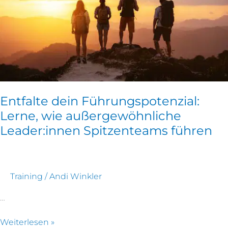
Leader:innen
Spitzenteams
führen
Entfalte dein Führungspotenzial:
Lerne, wie außergewöhnliche
Leader:innen Spitzenteams führen
Training
/
Andi Winkler
…
Weiterlesen »