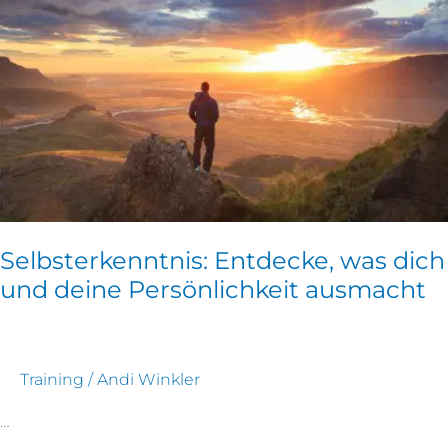
dich
und
deine
Persönlichkeit
ausmacht
Selbsterkenntnis: Entdecke, was dich
und deine Persönlichkeit ausmacht
Training
/
Andi Winkler
…