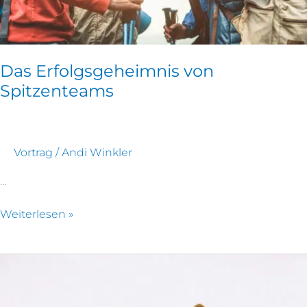
Das Erfolgsgeheimnis von
Spitzenteams
Vortrag
/
Andi Winkler
…
Weiterlesen »
Als
Spitzenteam
vorausgehen