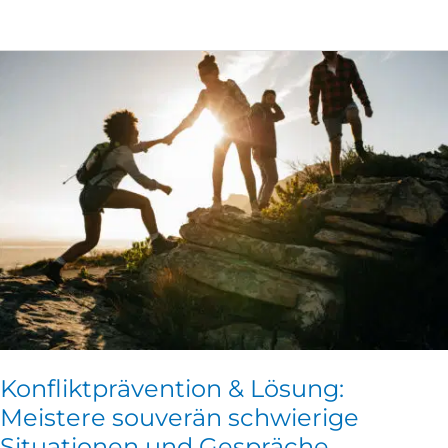
Konfliktprävention
&
Lösung:
Meistere
souverän
schwierige
Situationen
und
Gespräche
Konfliktprävention & Lösung:
Meistere souverän schwierige
Situationen und Gespräche