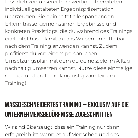
Lass dich
von
unse
rer
h
och
w
ert
ig
a
uf
b
ere
it
et
en
,
ind
ivid
ue
ll
gest
alt
et
en
Er
ge
bn
is
pr
ä
sent
ation
ü
ber
ze
ugen
.
Sie
be
in
h
alt
et
alle
sp
ann
end
en
Er
ken
nt
n
isse
,
gem
e
ins
amen
Er
ge
bn
isse
und
k
on
k
ret
en
Pra
x
ist
ipp
s
,
die
du
w
ä
h
rend
des
Train
ings
er
ar
beit
et
hast, damit du das Wissen unmittelbar
nach dem Training anwenden kannst.
Z
ud
em
profit
i
erst
du von
e
inem
pers
ön
lic
hen
U
ms
etz
ung
s
plan
,
mit dem du deine Ziele im Alltag
nachhaltig umsetzen kannst. Nutze diese einmalige
Chance und profitiere langfristig von deinem
Training!
Maßgeschneidertes Training – Exklusiv auf die
Unternehmensbedürfnisse zugeschnitten
Wir sind überzeugt, dass ein Training nur dann
erfolgreich ist, wenn es auf Menschen und das