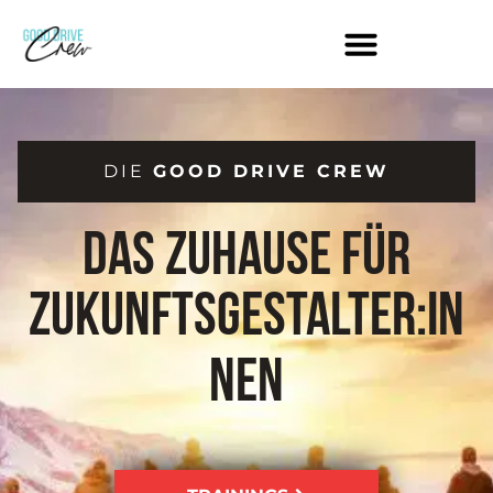
Zum
Inhalt
springen
DIE
GOOD DRIVE CREW
Das Zuhause für
Zukunftsgestalter:in
nen