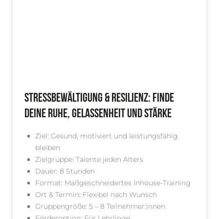
Stressbewältigung & Resilienz: Finde
deine Ruhe, Gelassenheit und Stärke
Ziel: Gesund, motiviert und leistungsfähig
bleiben
Zielgruppe: Talente jeden Alters
Dauer: 8 Stunden
Format: Maßgeschneidertes Inhouse-Training
Ort & Termin: Flexibel nach Wunsch
Gruppengröße: 5 – 8 Teilnehmer:innen
Förderoption: Für Lehrlinge